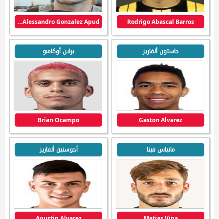
Giovanni Alessandro Gonzalez Apud
Rodrigo Abascal Barros
جاستون ألفاريز
براين أوكامبو
Brian Ocampo
Gaston Alvarez
ماتياس فينا
أجوستين ألفاريز
Agustin Alvarez
Matias Vina