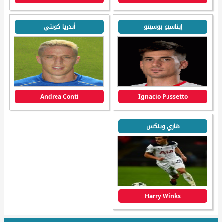
إيناسيو بوسيتو
أندريا كونتي
Andrea Conti
Ignacio Pussetto
هاري وينكس
Harry Winks