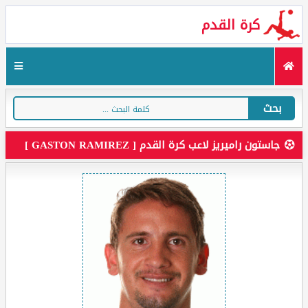
كرة القدم
بحث
جاستون راميريز لاعب كرة القدم [ GASTON RAMIREZ ]