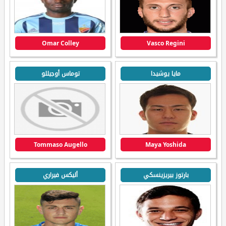
Omar Colley
Vasco Regini
مايا يوشيدا
توماس أوجيللو
Tommaso Augello
Maya Yoshida
بارتوز بيريزينسكي
أليكس فيراري