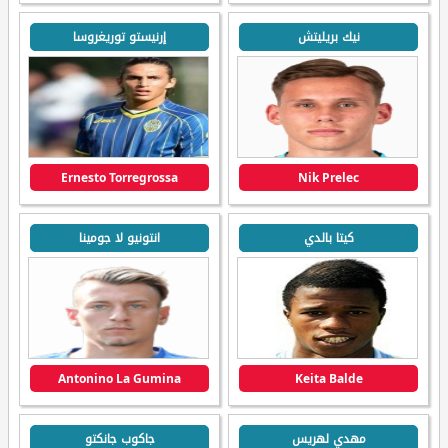
نيك بريليتش
إرنيستو توريغروسا
Ernesto Torregrossa
Nik Prelec
كيتا بالدي
انتونيو لا جومينا
Antonino La Gumina
Keita Balde
مهدي لهريس
جاكوب جانكتو