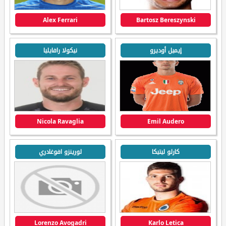
Alex Ferrari
Bartosz Bereszynski
إيميل أوديرو
نيكولا رافايليا
Nicola Ravaglia
Emil Audero
كارلو ليتيكا
لورينزو افوغادري
Lorenzo Avogadri
Karlo Letica