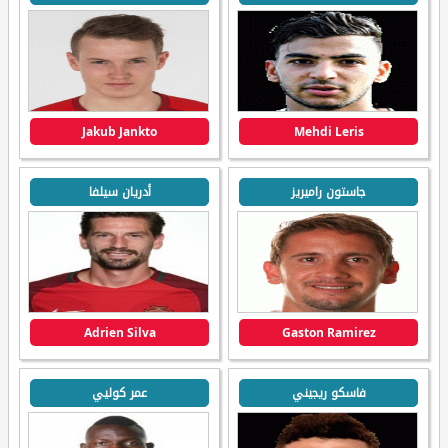
Jakub Jankto
Mehdi Leris
جاستون راميريز
أدريان سيلفا
Adrien Silva
Gaston Ramirez
فاسكو ريجيني
عمر كوليي