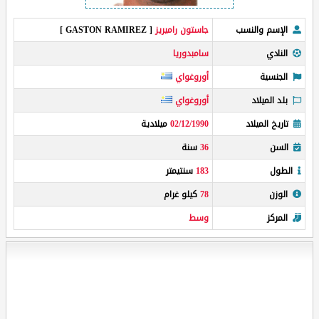
الإسم والنسب
جاستون راميريز
[ GASTON RAMIREZ ]
النادي
سامبدوريا
الجنسية
أوروغواي
بلد الميلاد
أوروغواي
تاريخ الميلاد
02/12/1990
ميلادية
السن
36
سنة
الطول
183
سنتيمتر
الوزن
78
كيلو غرام
المركز
وسط