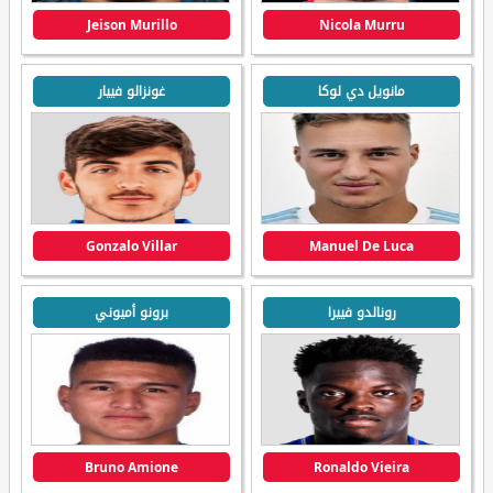
Jeison Murillo
Nicola Murru
مانويل دي لوكا
غونزالو فييار
Gonzalo Villar
Manuel De Luca
رونالدو فييرا
برونو أميوني
Bruno Amione
Ronaldo Vieira