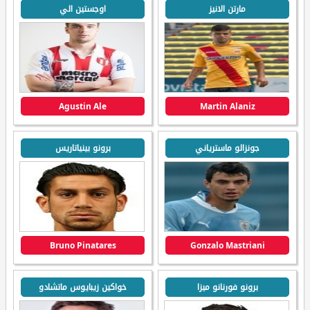
مارتن الانيز
اوجستين الي
Agustin Ale
Martin Alaniz
جونزالو ماسترياني
برونو بينياتاريس
Bruno Pinatares
Gonzalo Mastriani
برونو فورنانو ميزا
خواكين زيبايوس ماتشادو