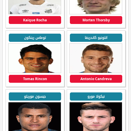
Kaique Rocha
Morten Thorsby
انتونيو كاندريفا
توماس رينكون
Tomas Rincon
Antonio Candreva
نيكولا مورو
جيسون موريلو