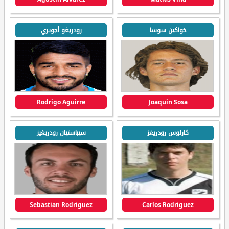
خواكين سوسا
رودريغو أجويري
Rodrigo Aguirre
Joaquin Sosa
كارلوس رودريغز
سيباستيان رودريغيز
Sebastian Rodriguez
Carlos Rodriguez