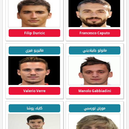
Filip Duricic
Francesco Caputo
مانولو جابياديني
فاليريو فيري
Valerio Verre
Manolo Gabbiadini
مورتن تورسبي
كايك روشا