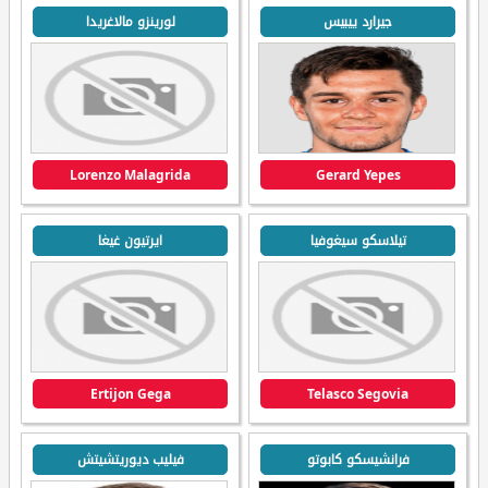
جيرارد ييبيس
لورينزو مالاغريدا
Lorenzo Malagrida
Gerard Yepes
تيلاسكو سيغوفيا
ايرتيون غيغا
Ertijon Gega
Telasco Segovia
فرانشيسكو كابوتو
فيليب ديوريتشيتش