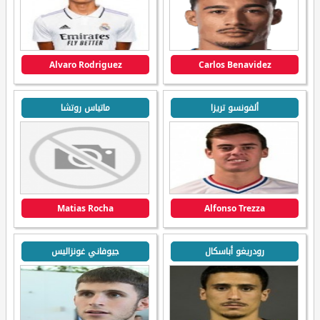
Alvaro Rodriguez
Carlos Benavidez
ألفونسو تريزا
ماتياس روتشا
Matias Rocha
Alfonso Trezza
رودريغو أباسكال
جيوفاني غونزاليس