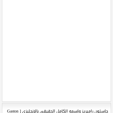
جاستون راميريز وإسمه الكامل الحقيقي بالإنجليزي [ Gaston