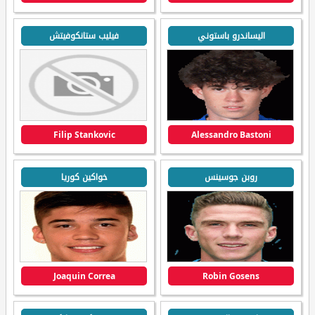
اليساندرو باستوني
فيليب ستانكوفيتش
Filip Stankovic
Alessandro Bastoni
روبن جوسينس
خواكين كوريا
Joaquin Correa
Robin Gosens