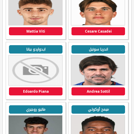
Mattia Viti
Cesare Casadei
اندريا سوتيل
ايدواردو بيانا
Edoardo Piana
Andrea Sottil
ميمح أوكولي
ماتيو روجيري