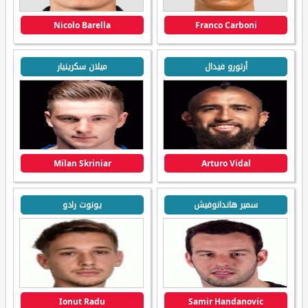
Nicolo Barella
Franco Carboni
أرتورو فيدال
ميلان سكرينيار
Milan Skriniar
Arturo Vidal
سمير هاندانوفيش
يونوت رادو
Ionut Radu
Samir Handanovic