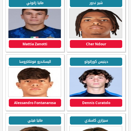
شير ندور
ماتيا زانوتي
Mattia Zanotti
Cher Ndour
دينيس كوراتولو
اليساندرو فونتاناروسا
Alessandro Fontanarosa
Dennis Curatolo
سيزاري كاسادي
ماتيا فيتي