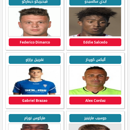
ايدي سالسيدو
فيديريكو ديماركو
Federico Dimarco
Eddie Salcedo
أليكس كورداز
غابرييل برازاو
Gabriel Brazao
Alex Cordaz
جوسيب مارتينيز
ماركوس تورام