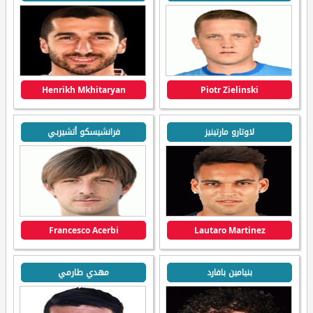
Henrikh Mkhitaryan
Piotr Zielinski
لاوتارو مارتينيز
فرانشيسكو أتشيربي
Francesco Acerbi
Lautaro Martinez
بنيامين بافارد
مهدي طارمي