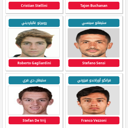
Cristian Stellini
Tajon Buchanan
ستيفانو سينسي
روبيرتو غاليارديني
Roberto Gagliardini
Stefano Sensi
فرانكو أورلاندو فيزوني
ستيفان دي فري
Stefan De Vrij
Franco Vezzoni