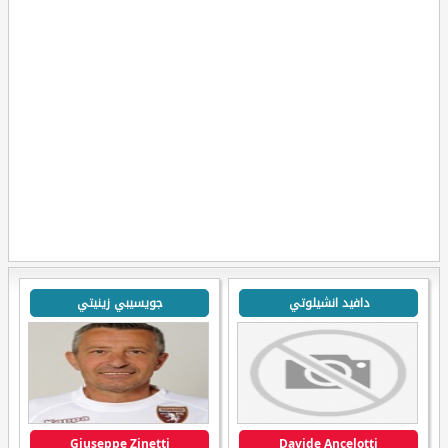
دافيد انشيلوتي
جويسيبي زينيتي
Giuseppe Zinetti
Davide Ancelotti