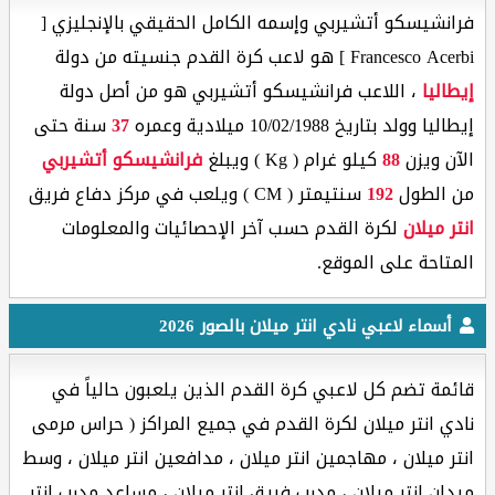
فرانشيسكو أتشيربي وإسمه الكامل الحقيقي بالإنجليزي [
Francesco Acerbi ] هو لاعب كرة القدم جنسيته من دولة
إيطاليا
، اللاعب فرانشيسكو أتشيربي هو من أصل دولة
إيطاليا وولد بتاريخ 10/02/1988 ميلادية وعمره
37
سنة حتى
الآن ويزن
88
كيلو غرام ( Kg ) ويبلغ
فرانشيسكو أتشيربي
من الطول
192
سنتيمتر ( CM ) ويلعب في مركز دفاع فريق
انتر ميلان
لكرة القدم حسب آخر الإحصائيات والمعلومات
المتاحة على الموقع.
أسماء لاعبي نادي انتر ميلان بالصور 2026
قائمة تضم كل لاعبي كرة القدم الذين يلعبون حالياً في
نادي انتر ميلان لكرة القدم في جميع المراكز ( حراس مرمى
انتر ميلان ، مهاجمين انتر ميلان ، مدافعين انتر ميلان ، وسط
ميدان انتر ميلان ، مدرب فريق انتر ميلان ، مساعد مدرب انتر