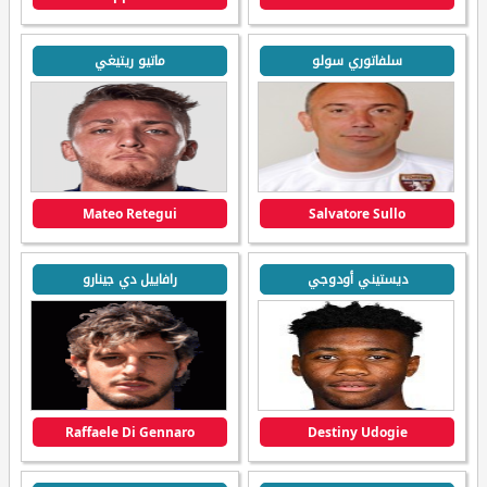
سلفاتوري سولو
ماتيو ريتيغي
Mateo Retegui
Salvatore Sullo
ديستيني أودوجي
رافاييل دي جينارو
Raffaele Di Gennaro
Destiny Udogie