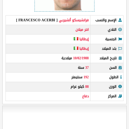
الإسم والنسب
فرانشيسكو أتشيربي
[ FRANCESCO ACERBI ]
النادي
انتر ميلان
الجنسية
إيطاليا
بلد الميلاد
إيطاليا
تاريخ الميلاد
10/02/1988
ميلادية
السن
37
سنة
الطول
192
سنتيمتر
الوزن
88
كيلو غرام
المركز
دفاع