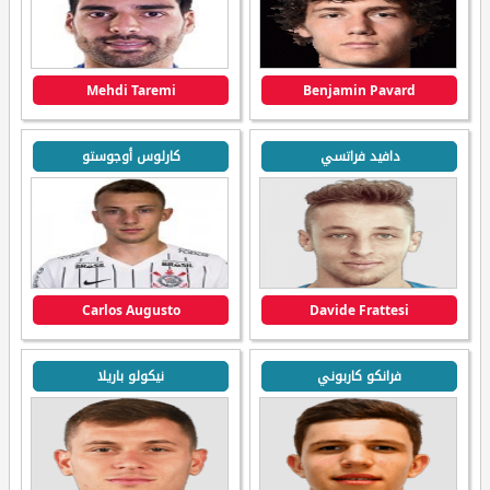
Mehdi Taremi
Benjamin Pavard
دافيد فراتسي
كارلوس أوجوستو
Carlos Augusto
Davide Frattesi
فرانكو كاربوني
نيكولو باريلا