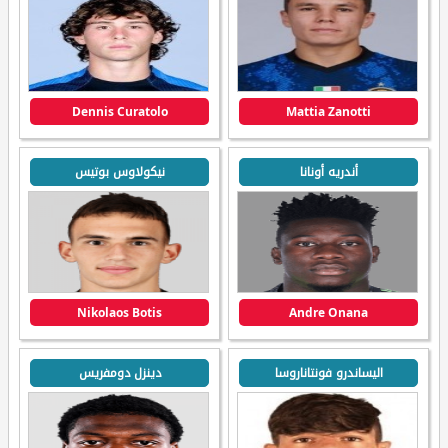
Dennis Curatolo
Mattia Zanotti
أندريه أونانا
نيكولاوس بوتيس
Nikolaos Botis
Andre Onana
اليساندرو فونتاناروسا
دينزل دومفريس