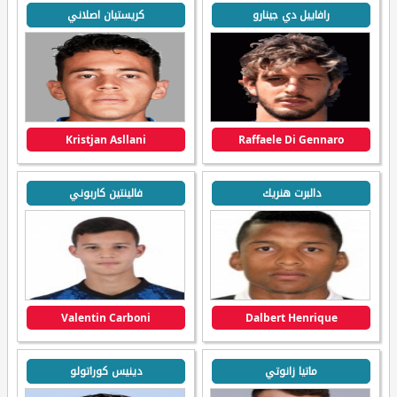
رافاييل دي جينارو
كريستيان اصلاني
Kristjan Asllani
Raffaele Di Gennaro
دالبرت هنريك
فالينتين كاربوني
Valentin Carboni
Dalbert Henrique
ماتيا زانوتي
دينيس كوراتولو