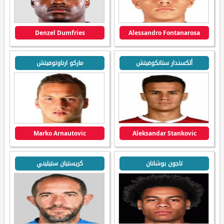
Denzel Dumfries
Alessandro Fontanarosa
ألكسندار ستانكوفيتش
ماركو ارناوتوفيتش
Marko Arnautovic
Aleksandar Stankovic
تاجون بوشانان
كريستيان ستيليني