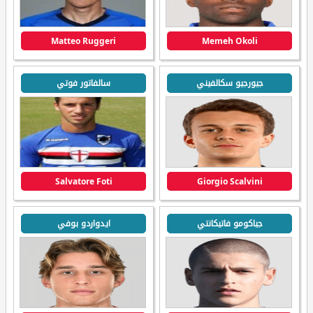
Matteo Ruggeri
Memeh Okoli
جيورجيو سكالفيني
سالفاتور فوتي
Salvatore Foti
Giorgio Scalvini
جياكومو فاتيكانتي
ايدواردو بوفي