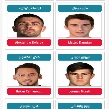
ماتيو دارميان
اليكساندر كولاروف
Aleksandar Kolarov
Matteo Darmian
لورينزو موريتي
هاكن كالهانغولو
Hakan Calhanoglu
Lorenzo Moretti
بيوتر زيلينسكي
هنريك مخيتريان