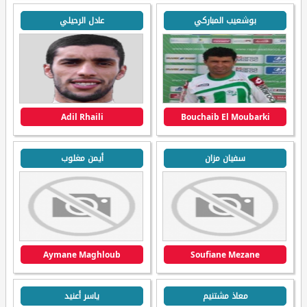
بوشعيب المباركي
عادل الرحيلي
Adil Rhaili
Bouchaib El Moubarki
سفيان مزان
أيمن مغلوب
Aymane Maghloub
Soufiane Mezane
معاذ مشتنيم
ياسر أعنيد