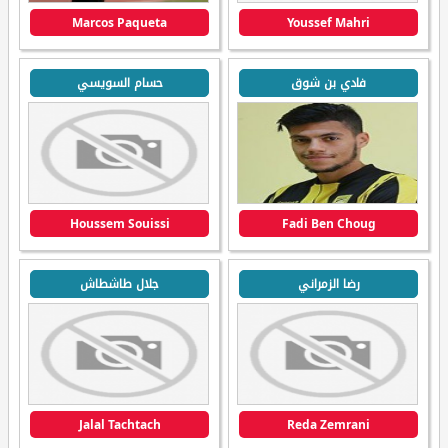
Marcos Paqueta
Youssef Mahri
فادي بن شوق
حسام السويسي
Houssem Souissi
Fadi Ben Choug
رضا الزمراني
جلال طاشطاش
Jalal Tachtach
Reda Zemrani