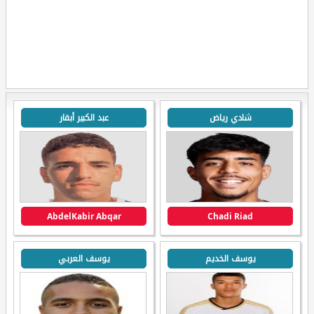
شادي رياض
عبد الكبير أبقار
AbdelKabir Abqar
Chadi Riad
يوسف الخديم
يوسف العربي