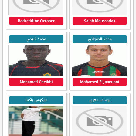
Badreddine October
Salah Moussadak
محمد الجعواني
محمد شيخي
Mohamed Cheikhi
Mohamed El Jaaouani
يوسف مهري
ماركوس باكيتا