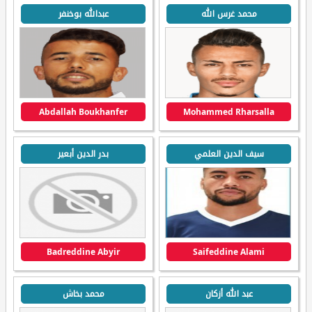
محمد غرس الله
عبدالله بوخنفر
Abdallah Boukhanfer
Mohammed Rharsalla
سيف الدين العلمي
بدر الدين أبعير
Badreddine Abyir
Saifeddine Alami
عبد الله أزكان
محمد بخاش