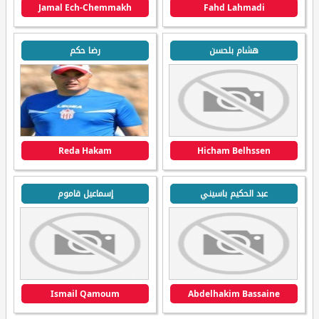
Jamal Ech-Chemmakh
Fahd Lahmadi
هشام بلحسن
رضا حكم
Reda Hakam
Hicham Belhssen
عبد الحكيم باسيني
إسماعيل قاموم
Ismail Qamoum
Abdelhakim Bassaine