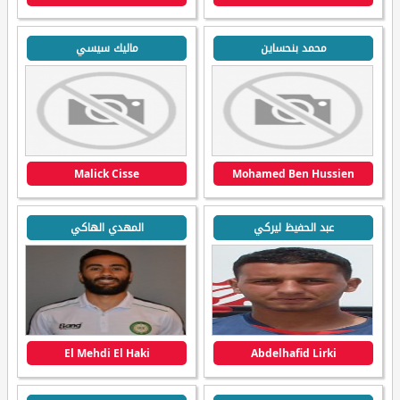
محمد بنحساين
ماليك سيسي
Malick Cisse
Mohamed Ben Hussien
عبد الحفيظ ليركي
المهدي الهاكي
El Mehdi El Haki
Abdelhafid Lirki