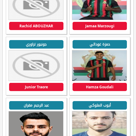
Rachid ABOUZHAR
Jamaa Marzougi
حمزة غودالي
جونيور تراوري
Junior Traore
Hamza Goudali
أيوب الملوكي
عبد الرحيم مقران