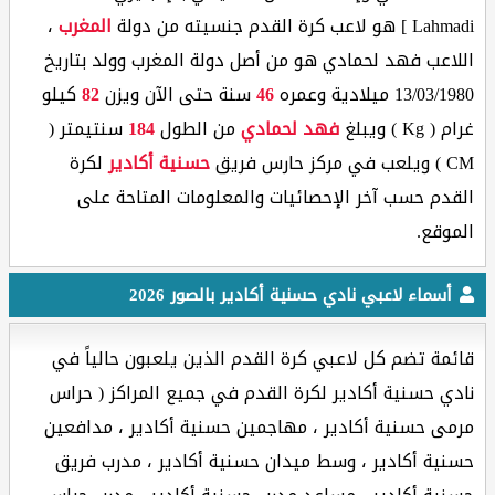
Lahmadi ] هو لاعب كرة القدم جنسيته من دولة
المغرب
،
اللاعب فهد لحمادي هو من أصل دولة المغرب وولد بتاريخ
13/03/1980 ميلادية وعمره
46
سنة حتى الآن ويزن
82
كيلو
غرام ( Kg ) ويبلغ
فهد لحمادي
من الطول
184
سنتيمتر (
CM ) ويلعب في مركز حارس فريق
حسنية أكادير
لكرة
القدم حسب آخر الإحصائيات والمعلومات المتاحة على
الموقع.
أسماء لاعبي نادي حسنية أكادير بالصور 2026
قائمة تضم كل لاعبي كرة القدم الذين يلعبون حالياً في
نادي حسنية أكادير لكرة القدم في جميع المراكز ( حراس
مرمى حسنية أكادير ، مهاجمين حسنية أكادير ، مدافعين
حسنية أكادير ، وسط ميدان حسنية أكادير ، مدرب فريق