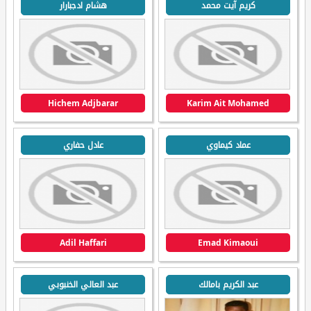
كريم آيت محمد
هشام ادجبارار
Hichem Adjbarar
Karim Ait Mohamed
عماد كيماوي
عادل حفاري
Adil Haffari
Emad Kimaoui
عبد الكريم بامالك
عبد العالي الخنبوبي