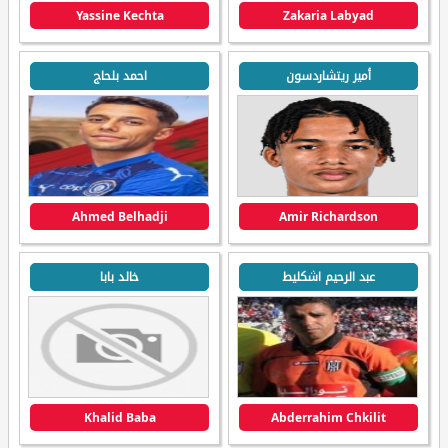
Yassine Kechta
Zakaria Labyad
أمير ريتشاردسون
احمد بلحاج
Ahmed Belhadji
Amir Richardson
عبد الرحيم اشكليط
خالد بابا
Khalid Baba
Abderrahim Chkilit