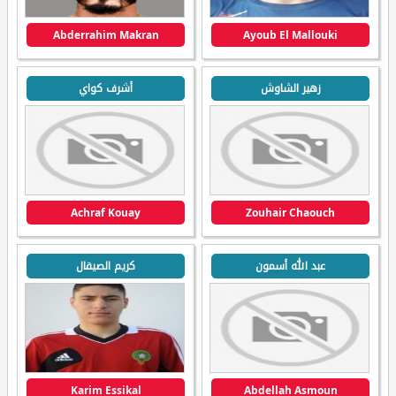
Abderrahim Makran
Ayoub El Mallouki
زهير الشاوش
أشرف كواي
Achraf Kouay
Zouhair Chaouch
عبد الله أسمون
كريم الصيقال
Karim Essikal
Abdellah Asmoun