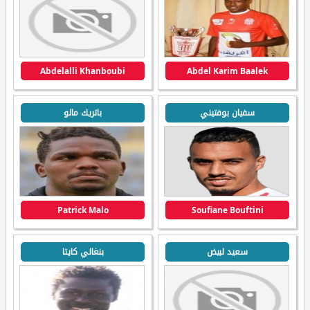
Abdelalli Khanboubi
Abdel Karim Baalek
سفيان بوفتيني
باتريك مالو
Patrick Malo
Soufiane Bouftini
سعيد لبيض
بنغالي كايتا