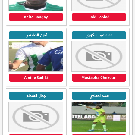
Keita Bangay
Said Labiad
مصطفى شكوري
أمين الصادقي
Amine Sadiki
Mustapha Chekouri
فهد لحمادي
جمال الشماخ