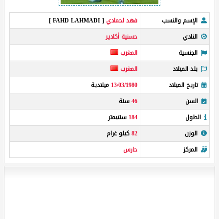
الإسم والنسب
فهد لحمادي
[ FAHD LAHMADI ]
النادي
حسنية أكادير
الجنسية
المغرب
بلد الميلاد
المغرب
تاريخ الميلاد
13/03/1980
ميلادية
السن
46
سنة
الطول
184
سنتيمتر
الوزن
82
كيلو غرام
المركز
حارس