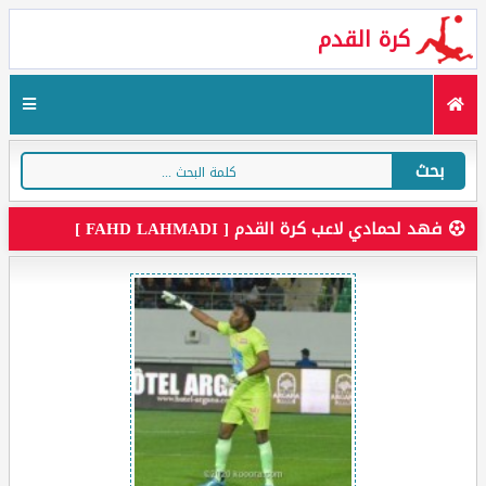
كرة القدم
بحث
فهد لحمادي لاعب كرة القدم [ FAHD LAHMADI ]