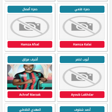
حمزة قلعي
حمزة أفصال
Hamza Afsal
Hamza Kalai
أيوب لخضر
أشرف مرزاق
Achraf Marzak
Ayoub Lakhdar
أحمد شنتوف
المهدي الخلاطي