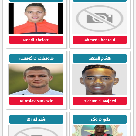
Mehdi Khelatti
Ahmed Chentouf
هشام المجهد
ميروسلاف ماركوفيتش
Miroslav Markovic
Hicham El Majhed
جامع مرزوكي
رشيد ابو زهر