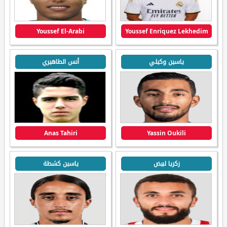
Youssef El-Arabi
Youssef Enriquez Lekhedim
ياسين وكيلي
أنس الطاهيري
Anas Tahiri
Yassin Oukili
زكريا لبيض
ياسين كشطة