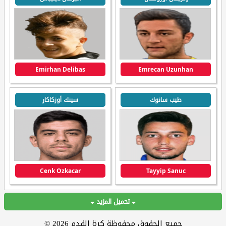
Emirhan Delibas
Emrecan Uzunhan
طيب سانوك
سينك أوزكاكار
Cenk Ozkacar
Tayyip Sanuc
تحميل المزيد
جميع الحقوق محفوظة كرة القدم 2026 ©