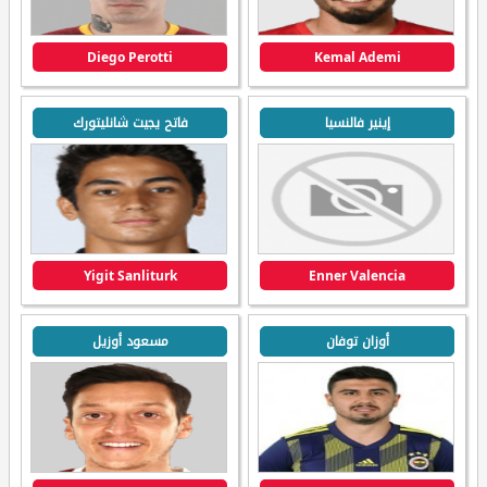
Diego Perotti
Kemal Ademi
إينير فالنسيا
فاتح يجيت شانليتورك
Yigit Sanliturk
Enner Valencia
أوزان توفان
مسعود أوزيل