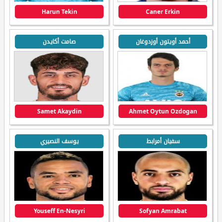
Harun Tekin
Caner Erkin
أحمد أويتون أوزدوغان
صامت أكايدن
Samet Akaydin
Ahmet Oytun Ozdogan
سفيان أمرابط
يوسف النصيري
Youseff En-Nesyri
Sofyan Amrabat