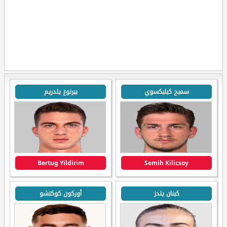
سميح كيليكسوي
بيرتوغ يلدريم
Bertug Yildirim
Semih Kilicsoy
كينان يلدز
أوركون كوكتشو