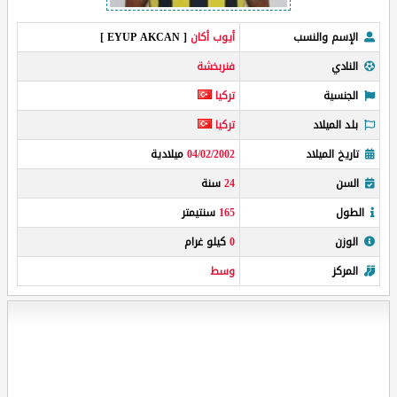
الإسم والنسب
أيوب أكان
[ EYUP AKCAN ]
النادي
فنربخشة
الجنسية
تركيا
بلد الميلاد
تركيا
تاريخ الميلاد
04/02/2002
ميلادية
السن
24
سنة
الطول
165
سنتيمتر
الوزن
0
كيلو غرام
المركز
وسط