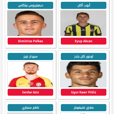
أيوب أكان
ديميتريوس بيلكاس
Dimitrios Pelkas
Eyup Akcan
اوجور كان يلدز
سيردار عزيز
Serdar Aziz
Ugur Kaan Yildiz
صادق تشيفبينار
ناظم سنجاري