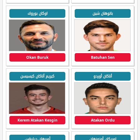
باتوهان شين
اوكان بوروك
Okan Buruk
Batuhan Sen
أتاكان أوردو
كيريم أتاكان كيسيسن
Kerem Atakan Kesgin
Atakan Ordu
إمريكان أوزونهان
أميرهان ديليباس