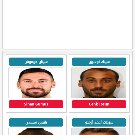
سينك توسون
سينان جوموش
Sinan Gumus
Cenk Tosun
سرحات أحمد أوغلو
بابيس سيسي