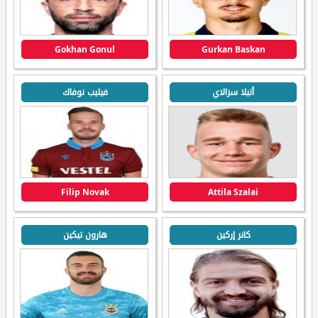
Gokhan Gonul
Gurkan Baskan
أتيلا سزالاي
فيليب نوفاك
Filip Novak
Attila Szalai
كانر إركين
هارون تيكين