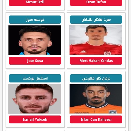
Mesut Ozil
Ozan Tufan
ميرت هاكان يانداش
خوسيه سوزا
Jose Sosa
Mert Hakan Yandas
عرفان كان قهوجي
اسماعيل يوكسك
Ismail Yuksek
Irfan Can Kahveci