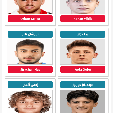
Orkun Kokcu
Kenan Yildiz
أردا جولر
سيراشان ناس
Sirachan Nas
Arda Guler
جوكدينيز جوربوز
إيفي أكمان