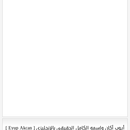
أيوب أكان وإسمه الكامل الحقيقي بالإنجليزي [ Eyup Akcan ]