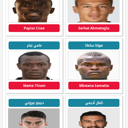
Papiss Cisse
Serhat Ahmetoglu
مبوانا ساماتا
مامي تيام
Mame Thiam
Mbwana Samatta
كمال أديمي
دييجو بيروتي