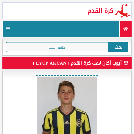
كرة القدم
بحث
أيوب أكان لاعب كرة القدم [ EYUP AKCAN ]