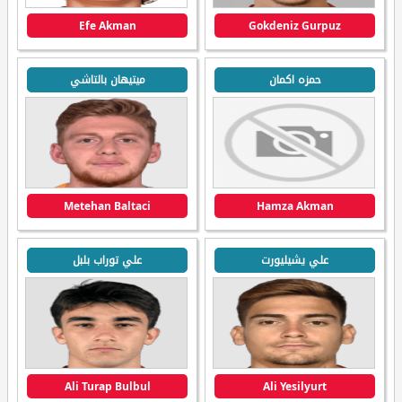
Efe Akman
Gokdeniz Gurpuz
حمزه اكمان
ميتيهان بالتاشي
Metehan Baltaci
Hamza Akman
علي يشيليورت
علي توراب بلبل
Ali Turap Bulbul
Ali Yesilyurt