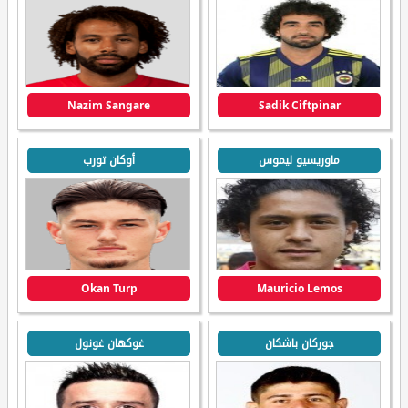
Nazim Sangare
Sadik Ciftpinar
ماوريسيو ليموس
أوكان تورب
Okan Turp
Mauricio Lemos
جوركان باشكان
غوكهان غونول