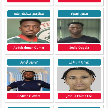
صديق أويجولا
عبدالرحمن عبدالقادر بيليه
Abdulrahman Oumar
Sodiq Ougola
جوشوا تشيما إيز
غودوين أوكوارا
Godwin Okwara
Joshua Chima Eze