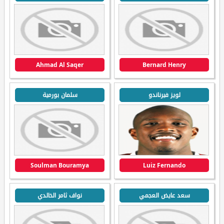
Ahmad Al Saqer
Bernard Henry
لويز فيرناندو
سلمان بورمية
Soulman Bouramya
Luiz Fernando
سعد عايض العجمي
نواف ثامر الخالدي