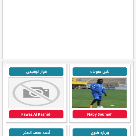
نابي سوماه
فواز الرشيدي
Fawaz Al Rashidi
Naby Soumah
بيرنارد هنري
أحمد محمد الصقر