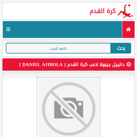
كرة القدم
بحث
دانييل جيبولا لاعب كرة القدم [ DANIEL AJIBOLA ]