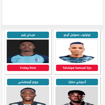
تولولوب صموئيل أوجو
فريداي إتيم
Friday Etim
Tolulope Samuel Ojo
أديويلي سابارا
برونو أونيمايشي