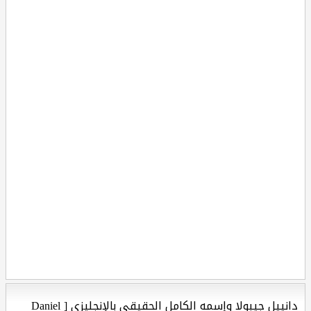
دانييل جيبولا وإسمه الكامل الحقيقي بالإنجليزي [ Daniel