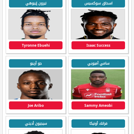
اسحاق سوكسيس
تيرون إيبوهي
Tyronne Ebuehi
Isaac Success
سامي أميوبي
جو أريبو
Joe Aribo
Sammy Ameobi
فرانك أونيكا
سيجيون أديني