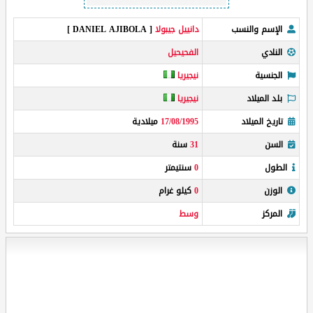
الإسم والنسب
دانييل جيبولا
[ DANIEL AJIBOLA ]
النادي
الفحيحيل
الجنسية
نيجيريا
بلد الميلاد
نيجيريا
تاريخ الميلاد
17/08/1995
ميلادية
السن
31
سنة
الطول
0
سنتيمتر
الوزن
0
كيلو غرام
المركز
وسط