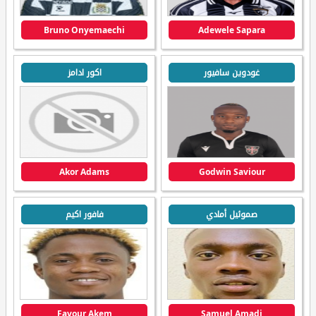
Bruno Onyemaechi
Adewele Sapara
غودوين سافيور
اكور ادامز
Akor Adams
Godwin Saviour
صموئيل أمادي
فافور اكيم
Favour Akem
Samuel Amadi