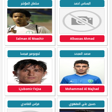
البساس احمد
سلمان المؤشر
Salman Al Moashir
Albassas Ahmad
محمد المجحد
لجوبومير فيجسا
Ljubomir Fejsa
Mohammed Al Majhad
حسين علي المقهوي
فراس الغامدي