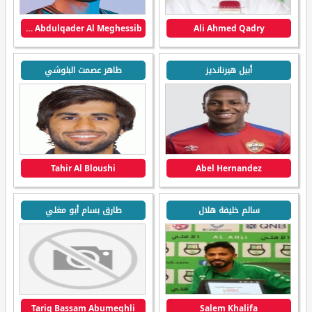
Ahmed Abdulqader Al Meghessib
Ali Ahmed Qadry
أبيل هيرنانديز
طاهر عصمت البلوشي
Tahir Al Bloushi
Abel Hernandez
سالم خليفة هلال
طارق بسام أبو مغلي
Tariq Bassam Abumeghli
Salem Khalifa