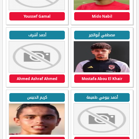
Youssef Gamal
Mido Nabil
مصطفي أبوالخير
أحمد أشرف
Ahmed Ashraf Ahmed
Mostafa Abou El Khair
أحمد بيومي طعيمة
كريم الدبيس