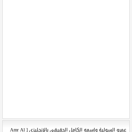
عمرو السولية وإسمه الكامل الحقيقي بالإنجليزي [ Amr Al