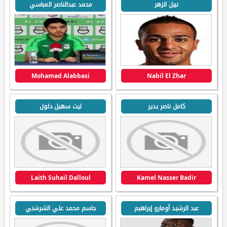
نبيل الزهر
محمد عبدالناصر العباسي
Mohamad Alabbasi
Nabil El Zhar
كامل ناصر بدير
ليث سهيل دلول
Laith Suhail Dalloul
Kamel Nasser Badir
عبد الرشيد أومارو إبراهيم
جاسم محمد علي الشرشني