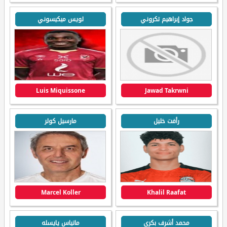
جواد إبراهيم تكروني
لويس ميكيسوني
Luis Miquissone
Jawad Takrwni
رأفت خليل
مارسيل كولر
Marcel Koller
Khalil Raafat
محمد أشرف بكري
ماتياس يايسله