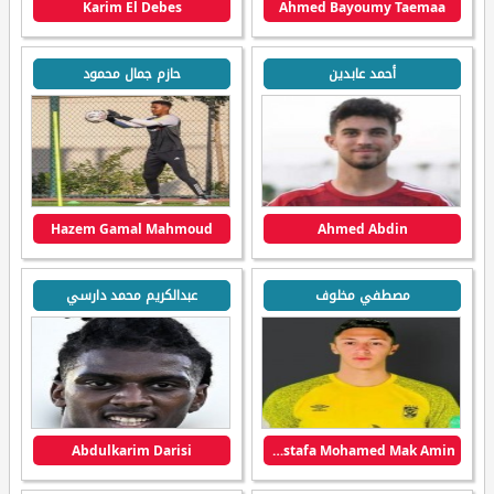
Karim El Debes
Ahmed Bayoumy Taemaa
أحمد عابدين
حازم جمال محمود
Hazem Gamal Mahmoud
Ahmed Abdin
مصطفي مخلوف
عبدالكريم محمد دارسي
Abdulkarim Darisi
Mostafa Mohamed Mak Amin