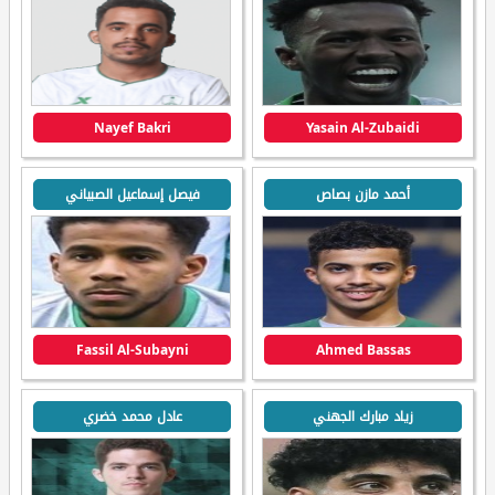
Nayef Bakri
Yasain Al-Zubaidi
أحمد مازن بصاص
فيصل إسماعيل الصبياني
Fassil Al-Subayni
Ahmed Bassas
زياد مبارك الجهني
عادل محمد خضري