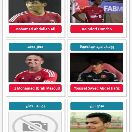
Mohamed Abdallah Ali
Reindorf Huncho
يوسف سيد عبدالحفيظ
معتز محمد
Motaz Mohamed Ibrah Masoud
Youssef Sayed Abdel Hafiz
ميدو نبيل
يوسف جمال