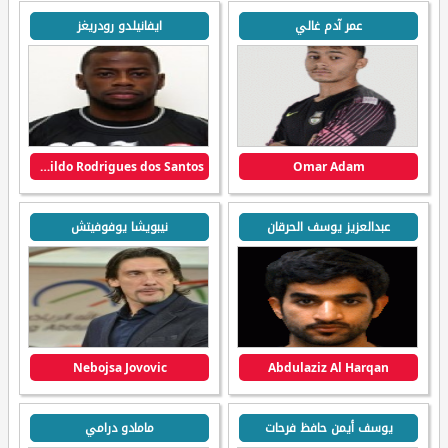
عمر آدم غالي
ايفانيلدو رودريغز
Ivanildo Rodrigues dos Santos
Omar Adam
عبدالعزيز يوسف الحرقان
نيبويشا يوفوفيتش
Nebojsa Jovovic
Abdulaziz Al Harqan
يوسف أيمن حافظ فرحات
مامادو درامي