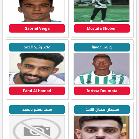
Gabriel Veiga
Mostafa Shobeir
إدريسا دومبيا
فهد رشيد الحمد
Fahd Al Hamad
Idrissa Doumbia
سميحان ضيدان النابت
سعد يسلم بالعبيد