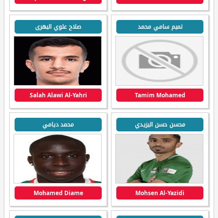
تميم سامي محمد
صلاح علوي اليهرى
Salah Alawi Al-Yahri
Tamim Mohamed
محسن حسن اليزيدي
محمد ديامي
Mohamed Diame
Mohsen Al-Yazidi