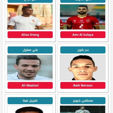
Aliou Dieng
Amr Al Sulaya
بدر بانون
علي معلول
Ali Maaloul
Badr Benoun
مصطفى شوبير
غابرييل فيغا