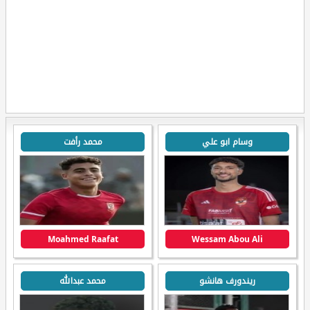
وسام ابو علي
محمد رأفت
Moahmed Raafat
Wessam Abou Ali
ريندورف هانشو
محمد عبدالله