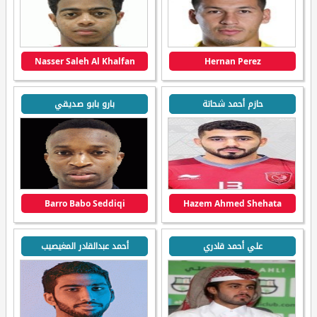
Nasser Saleh Al Khalfan
Hernan Perez
حازم أحمد شحاتة
بارو بابو صديقي
Barro Babo Seddiqi
Hazem Ahmed Shehata
علي أحمد قادري
أحمد عبدالقادر المغيصيب