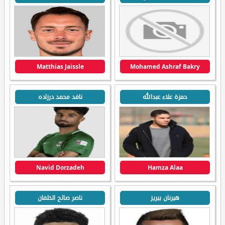
Matthias Jaissle
Mohamed Ashraf Bakry
حمزة علاء عبدالله
نافد محمد درزاده
Navid Dorzadeh
Hamza Alaa
هيرنان بيريز
ناصر صالح الخلفان