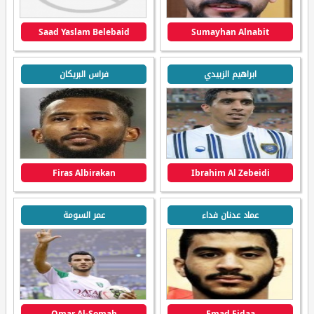
Saad Yaslam Belebaid
Sumayhan Alnabit
ابراهيم الزبيدي
فراس البريكان
Firas Albirakan
Ibrahim Al Zebeidi
عماد عدنان فداء
عمر السومة
Omar Al-Somah
Emad Fidaa