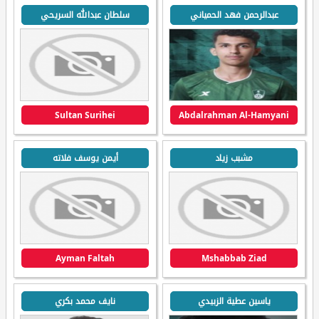
عبدالرحمن فهد الحمياني
سلطان عبدالله السريحي
Sultan Surihei
Abdalrahman Al-Hamyani
مشبب زياد
أيمن يوسف فلاته
Ayman Faltah
Mshabbab Ziad
ياسين عطية الزبيدي
نايف محمد بكري