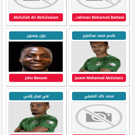
Abdullah Ali Abdulsalam
Abdulrahman Mohamed Battawi
جاسم محمد عبدالعزيز
جون بينسون
John Benson
Jasem Mohamed Abdulaziz
محمد خالد النعيمي
علي فيض إتشي