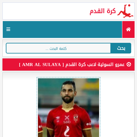
كرة القدم
بحث
عمرو السولية لاعب كرة القدم [ AMR AL SULAYA ]