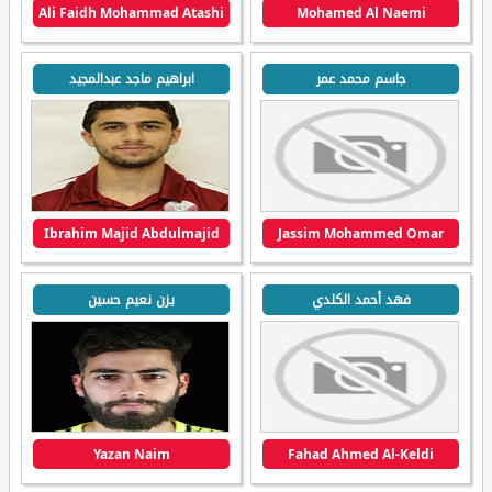
Ali Faidh Mohammad Atashi
Mohamed Al Naemi
جاسم محمد عمر
ابراهيم ماجد عبدالمجيد
Ibrahim Majid Abdulmajid
Jassim Mohammed Omar
فهد أحمد الكلدي
يزن نعيم حسين
Yazan Naim
Fahad Ahmed Al-Keldi