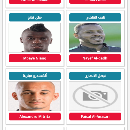
نايف القاضي
مباي نيانغ
Mbaye Niang
Nayef Al-qadhi
فيصل الأنصاري
ألكسندرو ميتريتا
Alexandru Mitrita
Faisal Al-Anasari