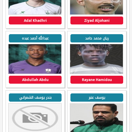
Adal Khadhri
Ziyad Aljohani
ريان محمد حامد
عبدالله أحمد عبده
Abdullah Abdu
Rayane Hamidou
يوسف عنبر
بندر يوسف الشمراني