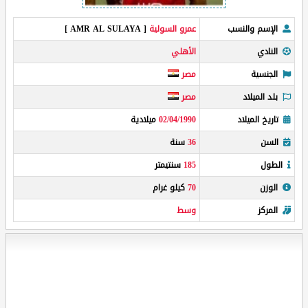
الإسم والنسب
عمرو السولية
[ AMR AL SULAYA ]
النادي
الأهلي
الجنسية
مصر
بلد الميلاد
مصر
تاريخ الميلاد
02/04/1990
ميلادية
السن
36
سنة
الطول
185
سنتيمتر
الوزن
70
كيلو غرام
المركز
وسط