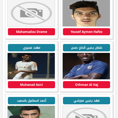
Mahamadou Drame
Yousef Aymen Hafez
عثمان يحيى الحاج حسن
مهند عسيري
Muhanad Asiri
Othman Al Haj
فهد يحيى مجرشي
أحمد اسماعيل باسعيد