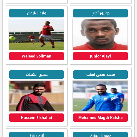
جونيور أجاي
وليد سليمان
Waleed Soliman
Junior Ajayi
محمد مجدي افشة
حسين الشحات
Hussein Elshahat
Mohamed Magdi Kafsha
عمرو السولية
أليو ديانغ