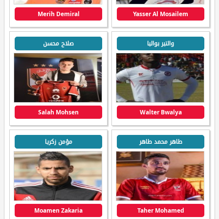
Merih Demiral
Yasser Al Mosailem
والتير بواليا
صلاح محسن
Salah Mohsen
Walter Bwalya
طاهر محمد طاهر
مؤمن زكريا
Moamen Zakaria
Taher Mohamed