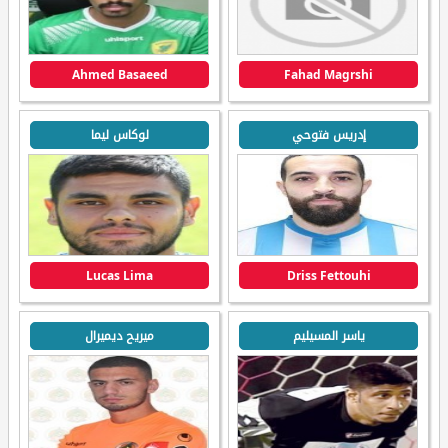
Ahmed Basaeed
Fahad Magrshi
إدريس فتوحي
لوكاس ليما
Lucas Lima
Driss Fettouhi
ياسر المسيليم
ميريح ديميرال