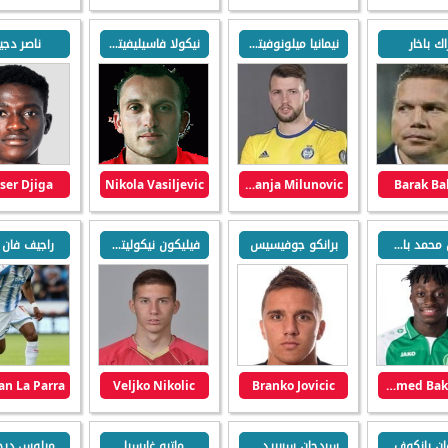
اك باخار
نيمانيا ميلونوفيتش
نيكولا فاسيليفيتش
ناصر دجي
ser Djiga
Nikola Vasiljevic
Nemanja Milunovic
Barak Ba
أكسيل محمد باكايوكو
برانكو جوفيسيس
فيليكون نيكوليتش
راجيف فان لا
Veljko Nikolic
Branko Jovicic
Axel Mohamed Bakayoko
ان بانكوف
سردجان سبيريدونوفيتش
ماتيو غارسيا
ميلوس ديج