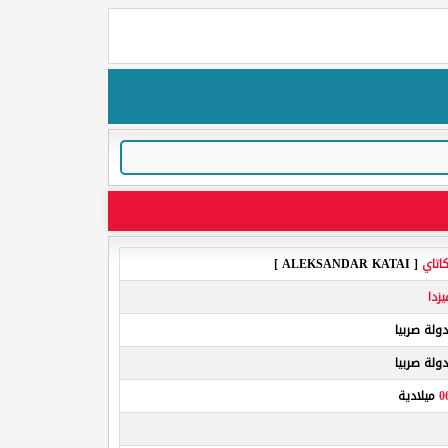
اتاي
[ ALEKSANDAR KATAI ]
زدا
0
ميلادية