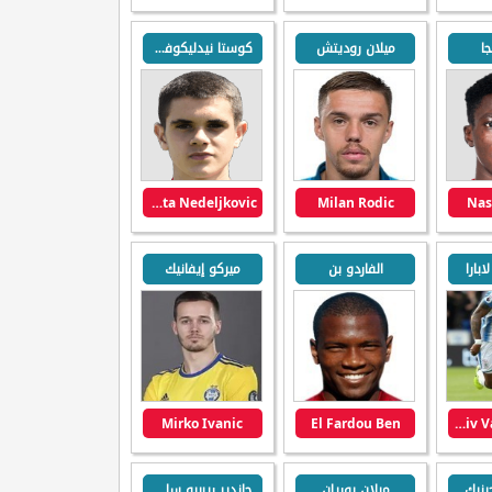
جا
ميلان روديتش
كوستا نيدليكوفيتش
Kosta Nedeljkovic
Milan Rodic
Nas
بارا
الفاردو بن
ميركو إيفانيك
Mirko Ivanic
El Fardou Ben
Rajiv Van La Parra
ينيك
ميلان بوريان
جاندير ريبيرو سانتانا