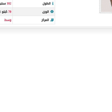
الطول
182
سنتيم
الوزن
70
كيلو غ
المركز
وسط