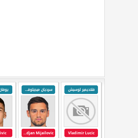
فلاديمير لوسيش
سرديان ميجيلوفيتش
يوفان
ivic
Srdjan Mijailovic
Vladimir Lucic