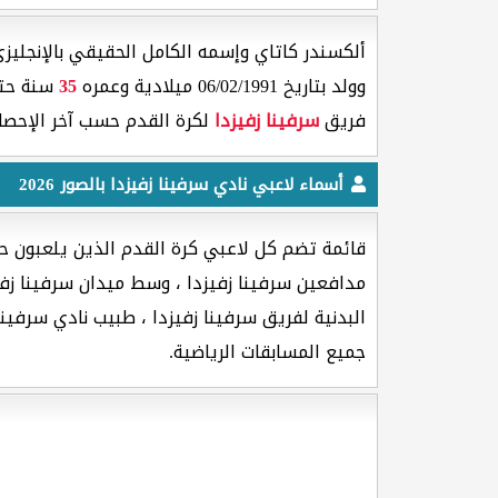
ألكسندر كاتاي وإسمه الكامل الحقيقي بالإنجليزي [ Aleksandar Katai ] هو لاعب كرة القدم جنسيته م
وولد بتاريخ 06/02/1991 ميلادية وعمره
35
سنة حتى
فريق
سرفينا زفيزدا
لكرة القدم حسب آخر الإحصائ
أسماء لاعبي نادي سرفينا زفيزدا بالصور 2026
قائمة تضم كل لاعبي كرة القدم الذين يلعبون حال
مدافعين سرفينا زفيزدا ، وسط ميدان سرفينا زفيز
البدنية لفريق سرفينا زفيزدا ، طبيب نادي سرفينا 
جميع المسابقات الرياضية.