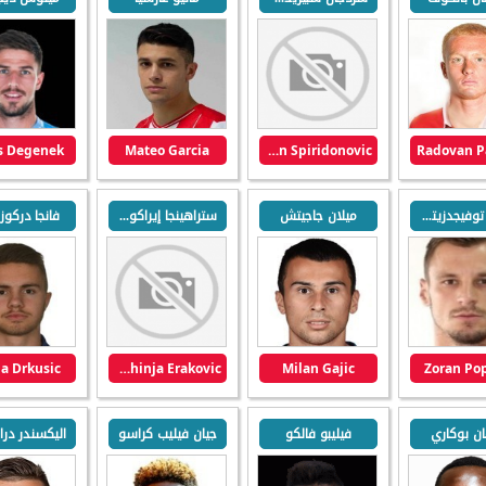
s Degenek
Mateo Garcia
Srdjan Spiridonovic
Radovan P
جوران توفيجدزيتش
ميلان جاجيتش
ستراهينجا إيراكوفيتش
فانجا دركو
a Drkusic
Strahinja Erakovic
Milan Gajic
Zoran Po
ن بوكاري
فيليبو فالكو
جيان فيليب كراسو