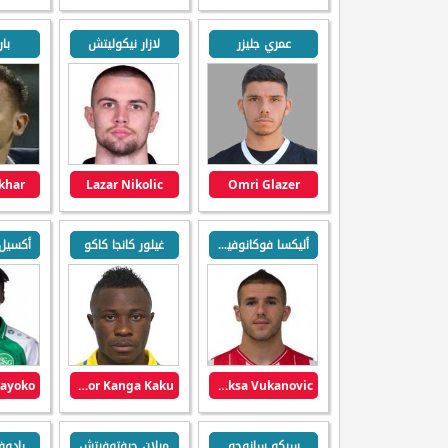
عمري جليزر
لازار نيكوليتش
بار
khar
Lazar Nikolic
Omri Glazer
أليكسا فوكانوفيتش
غيلور كانجا كاكو
Guelor Kanga Kaku
Aleksa Vukanovic
سيكو سانوجو
ميلان جيفتوفيتش
رادوف