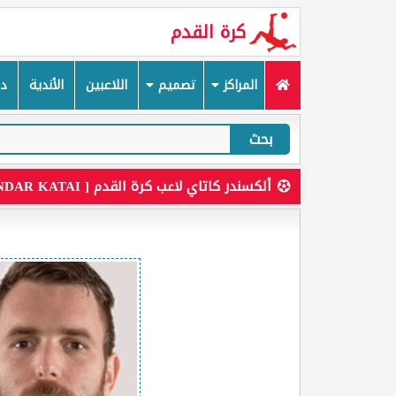
كرة القدم
المراكز
تصميم
اللاعبين
الأندية
دم
بحث
ألكسندر كاتاي لاعب كرة القدم [ ALEKSANDAR KATAI ]