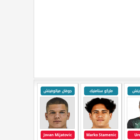
يتش
ماركو ستامنيك
جوفان مياتوفيتش
Jovan Mijatovic
Marko Stamenic
Ur