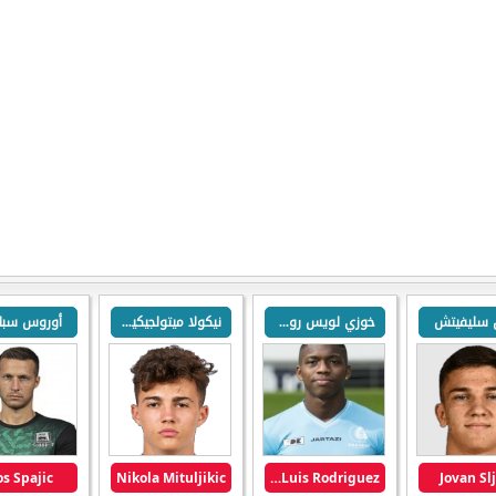
 سليفيتش
خوزي لويس رودريغيز
نيكولا ميتولجيكيتش
أوروس سبا
os Spajic
Nikola Mituljikic
Jose Luis Rodriguez
Jovan Slj