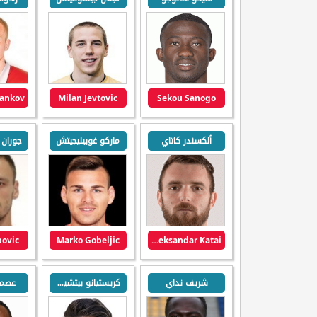
ankov
Milan Jevtovic
Sekou Sanogo
ألكسندر كاتاي
ماركو غوبيليجيتش
povic
Marko Gobeljic
Aleksandar Katai
شريف نداي
كريستيانو بيتشيني
عصما