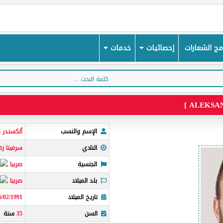
ج الشعارات
إحصائيات
خدمات
الإسم والنسب
ألكسندر ك
النادي
سرفينا زفي
الجنسية
صربيا
بلد الميلاد
صربيا
تاريخ الميلاد
6/02/1991
السن
35
سنة