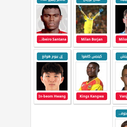
Jander Ribeiro Santana
Milan Borjan
Milo
زيتش
كينجس كانغوا
إن بيوم هوانغ
In-beom Hwang
Kings Kangwa
Vanj
اليكسندر دراجوفيتش