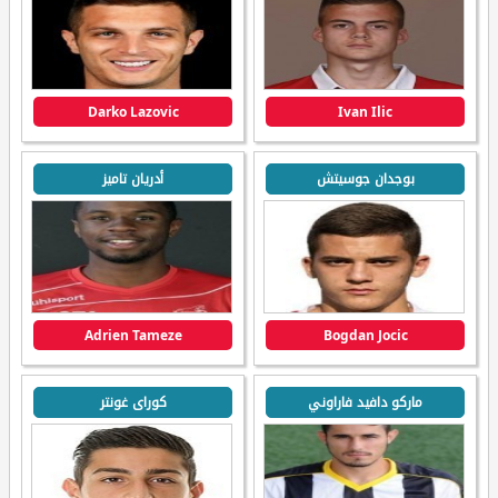
Darko Lazovic
Ivan Ilic
بوجدان جوسيتش
أدريان تاميز
Adrien Tameze
Bogdan Jocic
ماركو دافيد فاراوني
كوراى غونتر