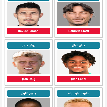
Davide Faraoni
Gabriele Cioffi
خوان كابال
جوش دويج
Josh Doig
Juan Cabal
ماتيوس بارسيليك
يحيى كالون