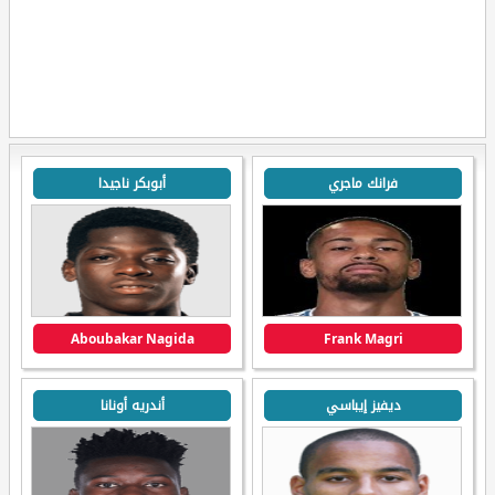
فرانك ماجري
أبوبكر ناجيدا
Aboubakar Nagida
Frank Magri
ديفيز إيباسي
أندريه أونانا