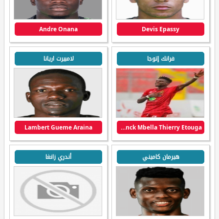
Andre Onana
Devis Epassy
فرانك إتوجا
لامبيرت اريانا
Lambert Gueme Araina
Franck Mbella Thierry Etouga
هيرمان كاميني
أندري زانغا