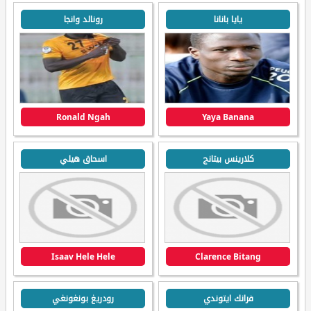
يايا بانانا
رونالد وانجا
Ronald Ngah
Yaya Banana
كلارينس بيتانج
اسحاق هيلي
Isaav Hele Hele
Clarence Bitang
فرانك ايتوندي
رودريغ بونغونغي