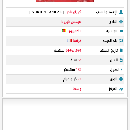
الإسم والنسب
أدريان تاميز
[ ADRIEN TAMEZE ]
النادي
هيلاس فيرونا
الجنسية
الكاميرون
بلد الميلاد
فرنسا
تاريخ الميلاد
04/02/1994
ميلادية
السن
32
سنة
الطول
180
سنتيمتر
الوزن
78
كيلو غرام
المركز
وسط