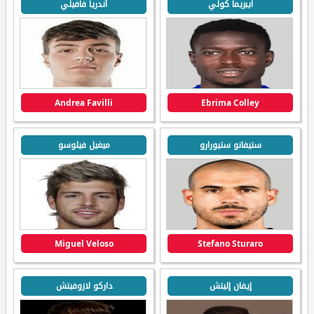
ايبريما كولي
أندريا فافيلي
Andrea Favilli
Ebrima Colley
ستيفانو ستيورارو
ميغيل فيلوسو
Miguel Veloso
Stefano Sturaro
إيفان إليتش
داركو لازوفيتش