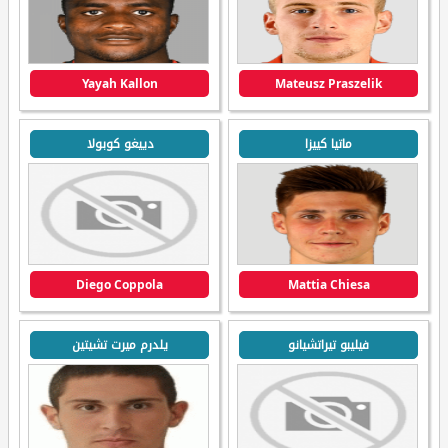
Yayah Kallon
Mateusz Praszelik
ماتيا كييزا
دييغو كوبولا
Diego Coppola
Mattia Chiesa
فيليبو تيراتشيانو
يلدرم ميرت تشيتين