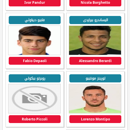
Ivor Pandur
Nicola Borghetto
اليساندرو بيراردى
فابيو ديباولي
Fabio Depaoli
Alessandro Berardi
لورينز مونتيبو
روبرتو بيكولي
Roberto Piccoli
Lorenzo Montipo