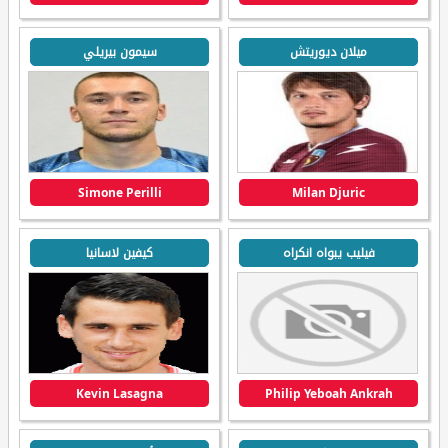
ميلان ديوريتش
سيمون بيريلي
Simone Perilli
Milan Djuric
فيليب يبواه انكراه
كيفين لاسانيا
Kevin Lasagna
Philip Yeboah Ankrah