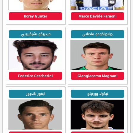
Koray Gunter
Marco Davide Faraoni
جيانجياكومو ماجناني
فيدريكو تشيكيريني
Federico Ceccherini
Giangiacomo Magnani
نيكولا بورغيتو
ايفور بانديور