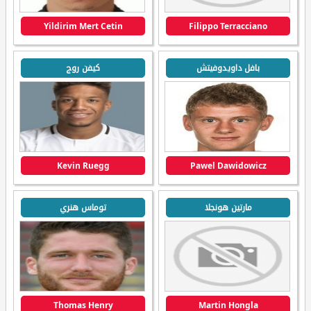
Yildirim Mert Cetin
Filippo Terracciano
بافل داويدوفيتش
كيفن روج
Kevin Ruegg
Pawel Dawidowicz
مارتين هونجلا
توماس هنري
Thomas Henry
Martin Hongla