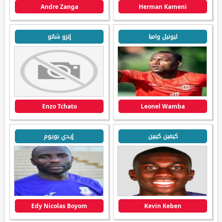
Andre Zanga
Herman Kameni
ليونيل وامبا
إنزو شاتو
Enzo Tchato
Leonel Wamba
كيفين كيبين
إيدي بويوم
Edy Nicolas Boyom
Kevin Keben