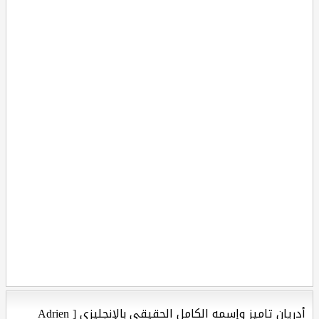
أدريان تاميز وإسمه الكامل الحقيقي بالإنجليزي [ Adrien