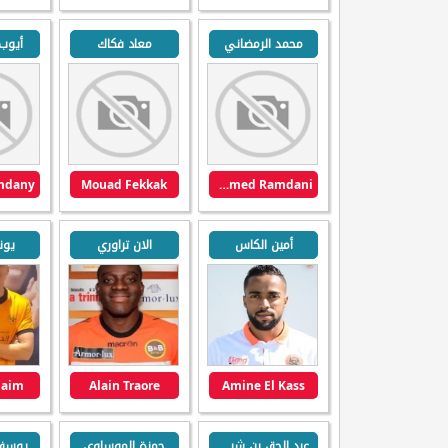
محمد الرمضاني
معاد فكاك
أيوب
Mouad Fekkak
Mohammed Ramdani
أمين الكاس
الان تراوري
يون
Naim
Alain Traore
Amine El Kass
عبد الحق بن شيخة
حمزة الموساوي
يوسف