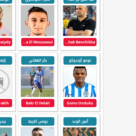
Hamza El Moussaoui
Abdelhak Benchikha
غومو أوندوكو
بكر الهلالي
إليا
Fakih
Bakr El Helali
Gomo Onduku
أمين الوعد
يونس كاربيلا
بيدر