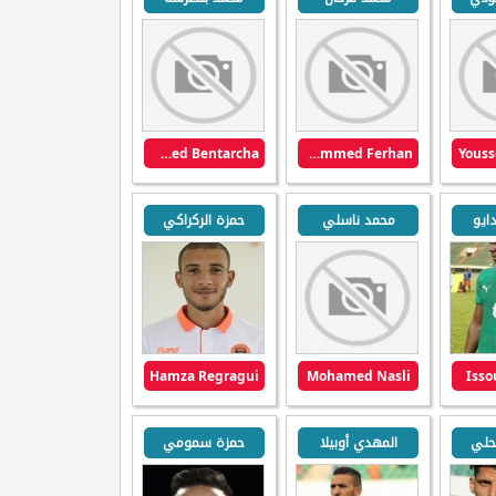
Mohammed Bentarcha
Mohammed Ferhan
Youss
ايو
محمد ناسلي
حمزة الركراكي
Hamza Regragui
Mohamed Nasli
Isso
حلي
المهدي أوبيلا
حمزة سمومي