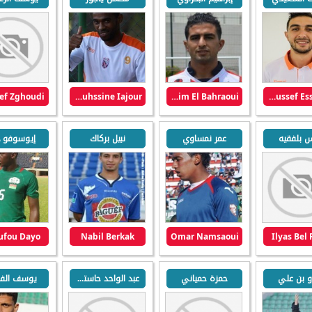
ef Zghoudi
Mouhssine Iajour
Brahim El Bahraoui
Youssef Essaiydy
س بلفقيه
عمر نمساوي
نبيل بركاك
إيوسوفو د
ufou Dayo
Nabil Berkak
Omar Namsaoui
Ilyas Bel 
و بن علي
حمزة حمياني
عبد الواحد حاستي
يوسف الف