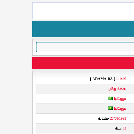
أداما با
[ ADAMA BA ]
نهضة بركان
موريتانيا
موريتانيا
27/08/1993
ميلادية
33
سنة