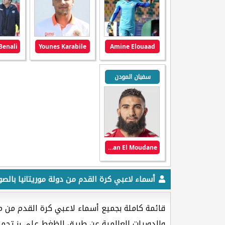
Younes Karabile
Amine Elouaad
سفيان المودن
Sofian El Moudane
أسماء لاعبي كرة القدم من دولة موريتانيا بالصو
قائمة كاملة بجميع أسماء لاعبي كرة القدم من م
والدوريات العالمية عن طريق الظغط على رز تحمي