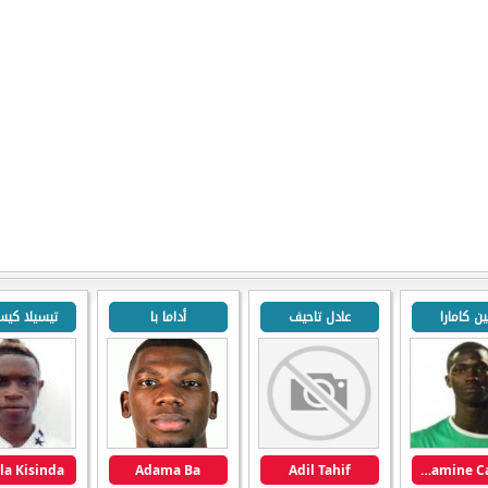
ين كامارا
عادل تاحيف
أداما با
تيسيلا كيس
ila Kisinda
Adama Ba
Adil Tahif
Mamadou Lamine Camara