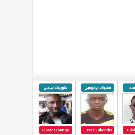
يندا
شادراك لوكومبي
فلورينت لبينجي
Florent Ibenge
Chadrack Lukombe
Tuis