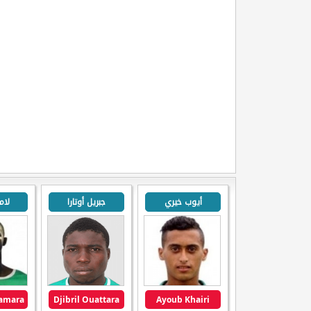
أيوب خيري
جبريل أوتارا
لام
Djibril Ouattara
Ayoub Khairi