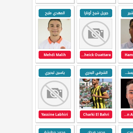
ير
جبريل شيخ أوتارا
المهدي مليح
Mehdi Malih
Djibril Cheick Ouattara
Hamd
عبد الرزاق فيستون
الشرقي البحري
ياسين لبحيري
Yassine Labhiri
Charki El Bahri
Fiston Abdul Razak
ودي
محمد فرحان
محمد بنطرشة