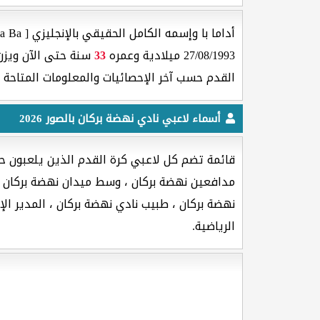
أداما با وإسمه الكامل الحقيقي بالإنجليزي [ Adama Ba ] هو لاعب كرة القدم جنسيته من دولة
27/08/1993 ميلادية وعمره
33
سنة حتى الآن ويز
القدم حسب آخر الإحصائيات والمعلومات المتاحة 
أسماء لاعبي نادي نهضة بركان بالصور 2026
قائمة تضم كل لاعبي كرة القدم الذين يلعبون حا
مدافعين نهضة بركان ، وسط ميدان نهضة بركان ، 
نهضة بركان ، طبيب نادي نهضة بركان ، المدير ال
الرياضية.