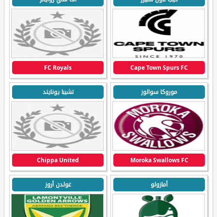
FC Royals
Cape Town Spurs FC
موروكا سوالوز
تشيبا يونايتد
Chippa United
Moroka Swallows FC
أمازولو
غولدن أروز