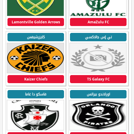
Lamontville Golden Arrows
AmaZulu FC
تي إس جالاكسي
كايزرشيفس
Kaizer Chiefs
TS Galaxy FC
اورلاندو بيراتس
فاسكو دا غاما