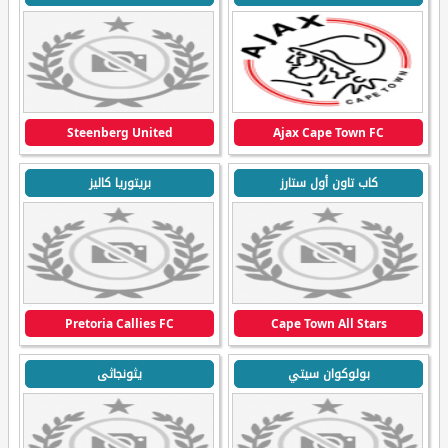
Steenberg United
Ajax Cape Town FC
كاب تاون أول ستارز
بريتوريا كاليز
Pretoria Callies FC
Cape Town All Stars
بولوكوان سيتي
يثونجاثى