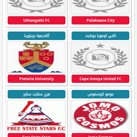
Uthongathi FC
Polokwane City
كابى اومويا يونايتد
أكاديمية بريتوريا
Pretoria University
Cape Umoya United FC
جومو كوسموس
فري ستايت ستارز