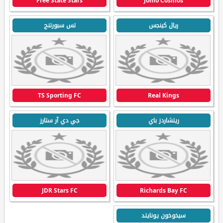
Free State Stars
Jomo Cosmos
ريال كينجس
تس سبورتنج
TS Sporting FC
Real Kings
ريتشاردز باي
جي دي آر ستارز
JDR Stars FC
Richards Bay FC
سيخوخون يونايتد