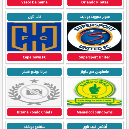
Vasco Da Gama
Orlando Pirates
سوبر سبورت يونايتد
كاب تاون
Cape Town FC
Supersport United
ماميلودي صن داونز
بيزانا بوندو شيفز
Bizana Pondo Chiefs
Mamelodi Sundowns
أياكس كيب تاون
ستينبرغ يونايتد