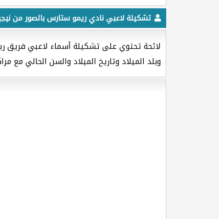
تشكيلة لاعبي نادي ريمو ستارس بالصور من نيجيريا [  STARS FC
وبلد الميلاد وتاريخ الميلاد والسن الحالي مع م