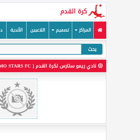
كرة القدم
المراكز
تصميم
اللاعبين
الأندية
دم
بحث
نادي ريمو ستارس لكرة القدم [ REMO STARS FC ]