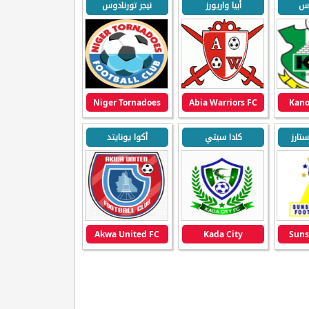
رس
أبيا واريورز
نيجر تورنادوس
Niger Tornadoes
Abia Warriors FC
Kano
تارز
كادا سيتي
أكوا يونايتد
Akwa United FC
Kada City
Suns