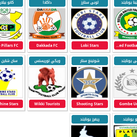
نا يونايتد
لوبى ستارز
داكادا
كانو بيلا
 Pillars FC
Dakkada FC
Lobi Stars
Katsina United Football Club
ى يونايتد
شوتينغ ستار
ويكي توريستس
سان شاين س
hine Stars
Wikki Tourists
Shooting Stars
Gombe Un
و يونايتد
ريفرز يونايتد