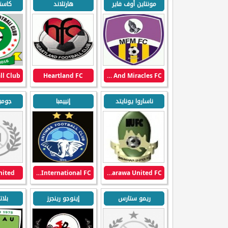
مونتاين أوف فاير
هارتلاند
كاستي
Heartland FC
Mountain Of Fire And Miracles FC
ناساروا يونايتد
إنييمبا
جومب
ited
Enyimba International FC
Nasarawa United FC
ريمو ستارس
إينوجو رينجرز
بلات