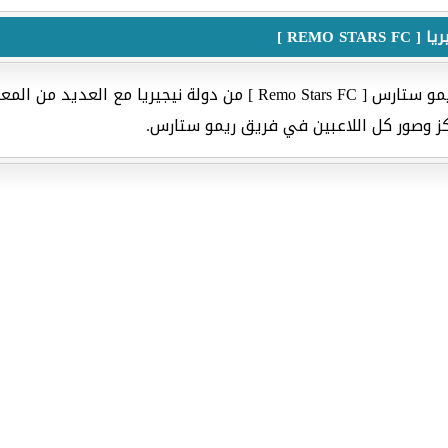
REMO ]
لائحة تحتوي على تشكيلة أسماء لاعبي فريق ريمو ستارس [ emo Stars FC
راكز وصور كل اللاعبين في فريق ريمو ستارس.