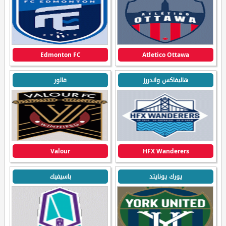
Edmonton FC
Atletico Ottawa
هاليفاكس واندررز
فالور
Valour
HFX Wanderers
يورك يونايتد
باسيفيك