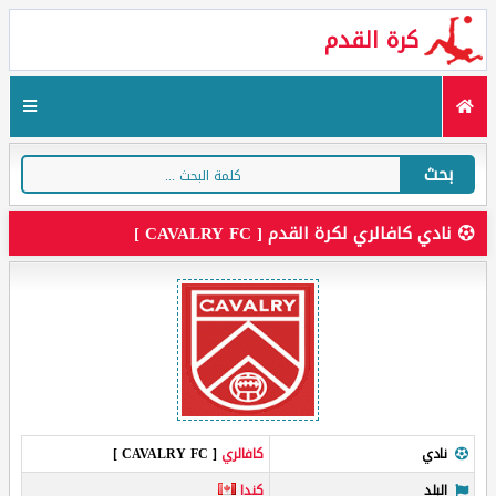
كرة القدم
بحث
نادي كافالري لكرة القدم [ CAVALRY FC ]
نادي
كافالري
[ CAVALRY FC ]
البلد
كندا