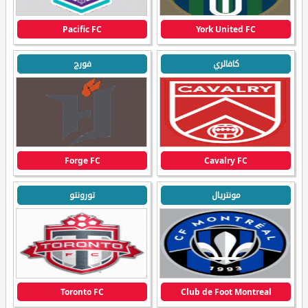
Pacific FC
York United FC
كافالري
فورج
Forge FC
Cavalry FC
مونتريال
تورونتو
Toronto FC
Club de Foot Montreal